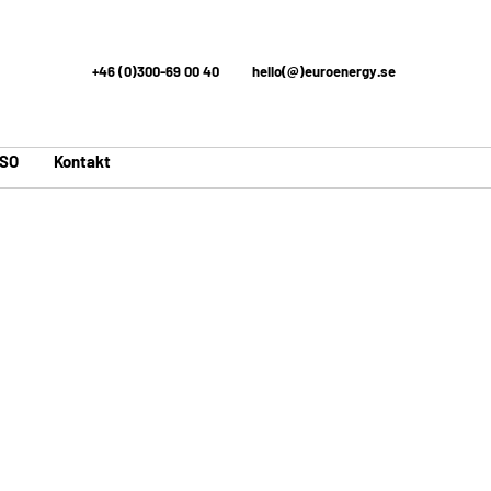
+46 (0)300-69 00 40
hello(@)euroenergy.se
ISO
Kontakt