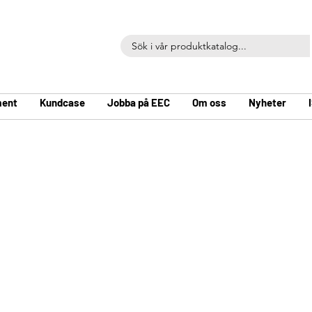
ent
Kundcase
Jobba på EEC
Om oss
Nyheter